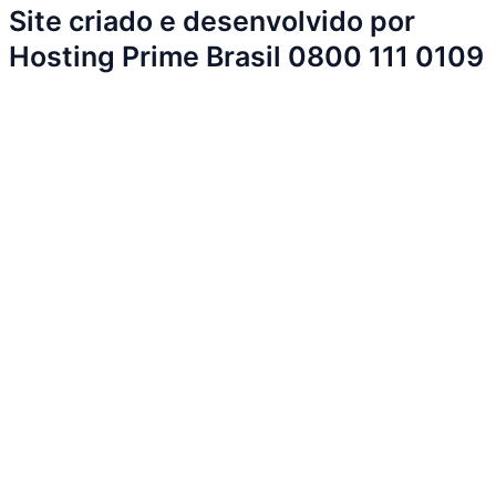
Site criado e desenvolvido por
Hosting Prime Brasil 0800 111 0109
Início
Sobre a Cidade
Política
Sobre a Cidade
Espaço Cidadão
Prefeitura
Esportes
Cultura
Início
Sobre a Cidade
Política
Sobre a Cidade
Espaço Cidadão