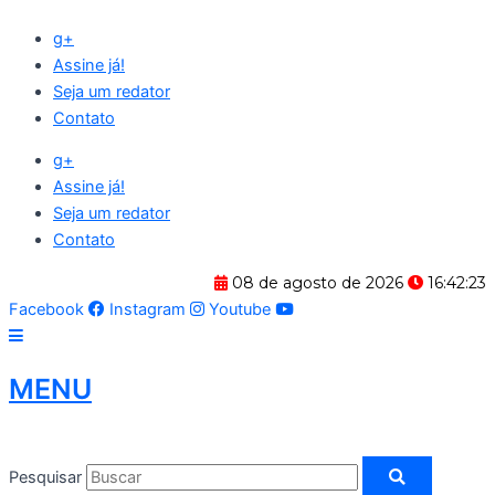
Ir
g+
para
Assine já!
o
Seja um redator
conteúdo
Contato
g+
Assine já!
Seja um redator
Contato
08 de agosto de 2026
16:42:24
Facebook
Instagram
Youtube
MENU
Pesquisar